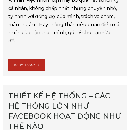
Khi làm việc nhóm bạn hãy bỏ qua hết sự ích kỷ
cá nhân, không chấp nhất những chuyện nhỏ,
tỵ nạnh với đồng đội của mình, trách va chạm,
mâu thuẫn… Hãy thẳng thắn nêu quan điểm cá
nhân của bản thân mình, góp ý cho bạn sửa
đổi. …
Read More
THIẾT KẾ HỆ THỐNG – CÁC
HỆ THỐNG LỚN NHƯ
FACEBOOK HOẠT ĐỘNG NHƯ
THẾ NÀO