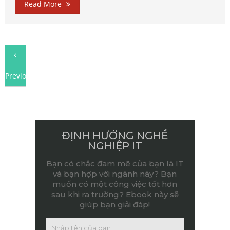
Read More
Previous
ĐỊNH HƯỚNG NGHỀ
NGHIỆP IT
Bạn có chắc đam mê của bạn là IT
và bạn hợp với ngành này? Bạn
muốn có một công việc tốt hơn
sau khi ra trường? Ebook này sẽ
giúp bạn giải đáp!