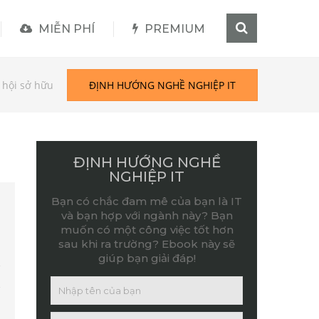
MIỄN PHÍ
PREMIUM
 hội sở hữu
ĐỊNH HƯỚNG NGHỀ NGHIỆP IT
ĐỊNH HƯỚNG NGHỀ
NGHIỆP IT
Bạn có chắc đam mê của bạn là IT
và bạn hợp với ngành này? Bạn
muốn có một công việc tốt hơn
sau khi ra trường? Ebook này sẽ
giúp bạn giải đáp!