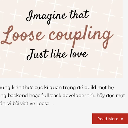
ững kiến thức cực kì quan trọng để build một hệ
g backend hoặc fullstack developer thì...hãy đọc một
n, vì bài viết về Loose …
Read More