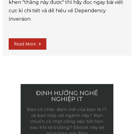
khen "thằng này được" thì hãy đọc ngay bài viết
cực kì chi tiết và dễ hiểu về Dependency
Inversion.
Read More
ĐỊNH HƯỚNG NGHỀ
NGHIỆP IT
Bạn có chắc đam mê của bạn là IT
và bạn hợp với ngành này? Bạn
muốn có một công việc tốt hơn
sau khi ra trường? Ebook này sẽ
giúp bạn giải đáp!