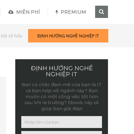
MIỄN PHÍ
PREMIUM
 hội sở hữu
ĐỊNH HƯỚNG NGHỀ NGHIỆP IT
ĐỊNH HƯỚNG NGHỀ
NGHIỆP IT
Bạn có chắc đam mê của bạn là IT
và bạn hợp với ngành này? Bạn
muốn có một công việc tốt hơn
sau khi ra trường? Ebook này sẽ
giúp bạn giải đáp!