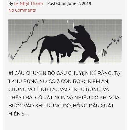
By
Lê Nhật Thanh
Posted on June 2, 2019
No Comments
#1 CÂU CHUYỆN BÒ GẤU CHUYỆN KỂ RẰNG, TẠI
1 KHU RỪNG NỌ! CÓ 3 CON BÒ ĐI KIẾM ĂN,
CHÚNG VÔ TÌNH LẠC VÀO 1 KHU RỪNG, VÀ
THẤY 1 BÃI CỎ RẤT NON VÀ NHIỀU CỎ KHI VỪA
BƯỚC VÀO KHU RỪNG ĐÓ, BỖNG ĐÂU XUẤT
HIỆN 5 …