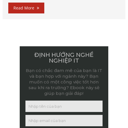
Read More
ĐỊNH HƯỚNG NGHỀ
NGHIỆP IT
Bạn có chắc đam mê của bạn là IT
và bạn hợp với ngành này? Bạn
muốn có một công việc tốt hơn
sau khi ra trường? Ebook này sẽ
giúp bạn giải đáp!