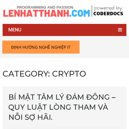
MENU
ĐỊNH HƯỚNG NGHỀ NGHIỆP IT
CATEGORY:
CRYPTO
BÍ MẬT TÂM LÝ ĐÁM ĐÔNG –
QUY LUẬT LÒNG THAM VÀ
NỖI SỢ HÃI.