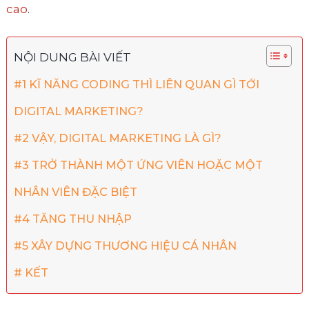
cao
.
NỘI DUNG BÀI VIẾT
#1 KĨ NĂNG CODING THÌ LIÊN QUAN GÌ TỚI
DIGITAL MARKETING?
#2 VẬY, DIGITAL MARKETING LÀ GÌ?
#3 TRỞ THÀNH MỘT ỨNG VIÊN HOẶC MỘT
NHÂN VIÊN ĐẶC BIỆT
#4 TĂNG THU NHẬP
#5 XÂY DỰNG THƯƠNG HIỆU CÁ NHÂN
# KẾT